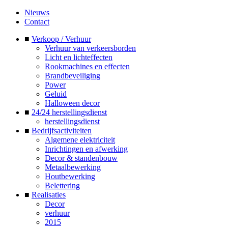
Nieuws
Contact
■
Verkoop / Verhuur
Verhuur van verkeersborden
Licht en lichteffecten
Rookmachines en effecten
Brandbeveiliging
Power
Geluid
Halloween decor
■
24/24 herstellingsdienst
herstellingsdienst
■
Bedrijfsactiviteiten
Algemene elektriciteit
Inrichtingen en afwerking
Decor & standenbouw
Metaalbewerking
Houtbewerking
Belettering
■
Realisaties
Decor
verhuur
2015