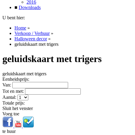
2016
■
Downloads
U bent hier:
Home
»
Verkoop / Verhuur
»
Halloween decor
»
geluidskaart met trigers
geluidskaart met trigers
geluidskaart met trigers
Eenheidsprijs:
Van:
Tot en met:
Aantal:
Totale prijs:
Sluit het venster
Voeg toe
te huur