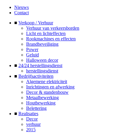
Nieuws
Contact
■
Verkoop / Verhuur
Verhuur van verkeersborden
Licht en lichteffecten
Rookmachines en effecten
Brandbeveiliging
Power
Geluid
Halloween decor
■
24/24 herstellingsdienst
herstellingsdienst
■
Bedrijfsactiviteiten
Algemene elektriciteit
Inrichtingen en afwerking
Decor & standenbouw
Metaalbewerking
Houtbewerking
Belettering
■
Realisaties
Decor
verhuur
2015