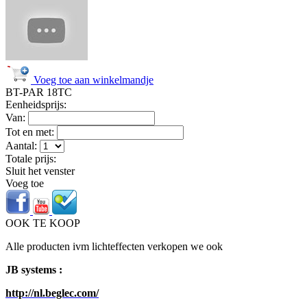
Voeg toe aan winkelmandje
BT-PAR 18TC
Eenheidsprijs:
Van:
Tot en met:
Aantal:
Totale prijs:
Sluit het venster
Voeg toe
OOK TE KOOP
Alle producten ivm lichteffecten verkopen we ook
JB systems :
http://nl.beglec.com/