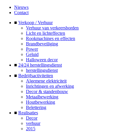
Nieuws
Contact
■
Verkoop / Verhuur
Verhuur van verkeersborden
Licht en lichteffecten
Rookmachines en effecten
Brandbeveiliging
Power
Geluid
Halloween decor
■
24/24 herstellingsdienst
herstellingsdienst
■
Bedrijfsactiviteiten
Algemene elektriciteit
Inrichtingen en afwerking
Decor & standenbouw
Metaalbewerking
Houtbewerking
Belettering
■
Realisaties
Decor
verhuur
2015